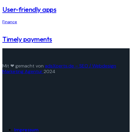
User-friendly apps
Finance
Timely payments
Mit ❤ gemacht von
adsXperts.de – SEO / Webdesign
Marketing Agentur
2024
Impressum