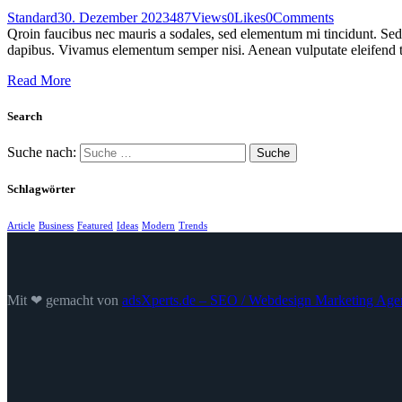
Standard
30. Dezember 2023
487
Views
0
Likes
0
Comments
Qroin faucibus nec mauris a sodales, sed elementum mi tincidunt. Sed e
dapibus. Vivamus elementum semper nisi. Aenean vulputate eleifend tel
Read More
Search
Suche nach:
Schlagwörter
Article
Business
Featured
Ideas
Modern
Trends
Mit ❤ gemacht von
adsXperts.de – SEO / Webdesign Marketing Age