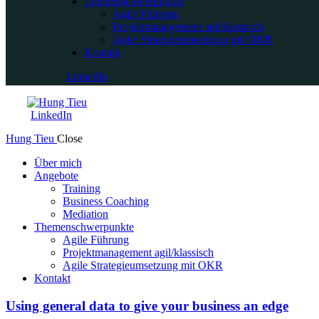
Themenschwerpunkte
Agile Führung
Projektmanagement agil/klassisch
Agile Strategieumsetzung mit OKR
Kontakt
LinkedIn
LinkedIn
Hung Tieu
Close
Über mich
Angebote
Training
Business Coaching
Mediation
Themenschwerpunkte
Agile Führung
Projektmanagement agil/klassisch
Agile Strategieumsetzung mit OKR
Kontakt
Using general data to give your business an edge