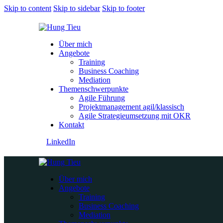
Skip to content
Skip to sidebar
Skip to footer
Über mich
Angebote
Training
Business Coaching
Mediation
Themenschwerpunkte
Agile Führung
Projektmanagement agil/klassisch
Agile Strategieumsetzung mit OKR
Kontakt
LinkedIn
Über mich
Angebote
Training
Business Coaching
Mediation